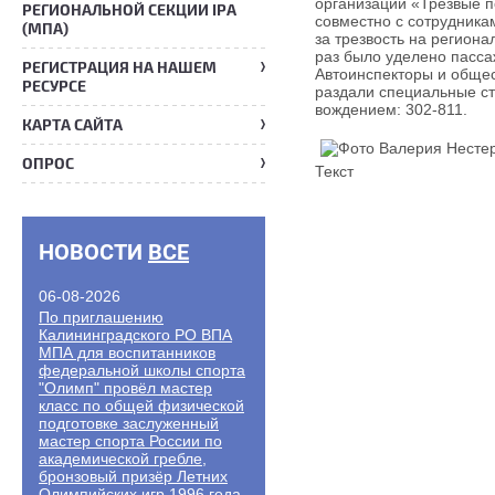
организации «Трезвые 
РЕГИОНАЛЬНОЙ СЕКЦИИ IPA
совместно с сотрудника
(МПА)
за трезвость на регион
раз было уделено пасса
РЕГИСТРАЦИЯ НА НАШЕМ
Автоинспекторы и общес
РЕСУРСЕ
раздали специальные ст
вождением: 302-811.
КАРТА САЙТА
ОПРОС
Текст
НОВОСТИ
ВСЕ
06-08-2026
По приглашению
Калининградского РО ВПА
МПА для воспитанников
федеральной школы спорта
"Олимп" провёл мастер
класс по общей физической
подготовке заслуженный
мастер спорта России по
академической гребле,
бронзовый призёр Летних
Олимпийских игр 1996 года