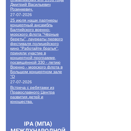
Дмитрий Васильевич
Розинкевич.
27-07-2026
25 июля наши партнеры
концертный ансамбль
Балтийского военно-
морского флота "Чёрные
береты", лауреаты первого
фестиваля полицейского
кино "Работайте братья",
приняли участие в
концертной программе,
посвящённой 330 - летию
Военно - морского флота в
Большом концертном зале
"О
27-07-2026
Встреча с ребятами из
Православного Центра
развития детей и
юношества.
IPA (МПА)
МЕЖДУНАРОДНОЙ